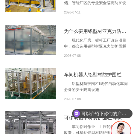
储、智能厂区的专业安全隔离防护设
施，是现代工厂标准化建设的必要配
2026-07-11
套设施。
为什么要用铝型材亚克力防护围栏？
现代化厂房、标杆工厂改造项目
中，都会选用铝型材亚克力防护围栏
提升厂区整体形象。
2026-07-08
车间机器人铝型材防护围栏 自动化设备安全隔离
铝型材防护围栏‖现代自动化车间
必备的安全隔离设施
2026-07-08
可以介绍下你们的产品么？
可移动铝型材防护围栏 车间临时分区隔离防护栏
车间临时作业、工序轮换、场地
改造，可移动铝型材防护围栏实用性