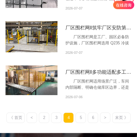
极强。
2026-07-07
厂区围栏网‖筑牢厂区安防第一道防线
厂区围栏网是工厂、园区必备防
护设施，厂区围栏网选用 Q235 冷拔
碳钢打造，强度高不易变形，适合各
2026-07-07
大厂区使用。
厂区围栏网‖多功能适配多工业场景
厂区围栏网适用场景广泛，车间
内部隔断、明确仓储库区边界，还是
机器人设备安全防护都可使用。
2026-07-06
《 首页
<
2
3
4
5
6
>
末页 》