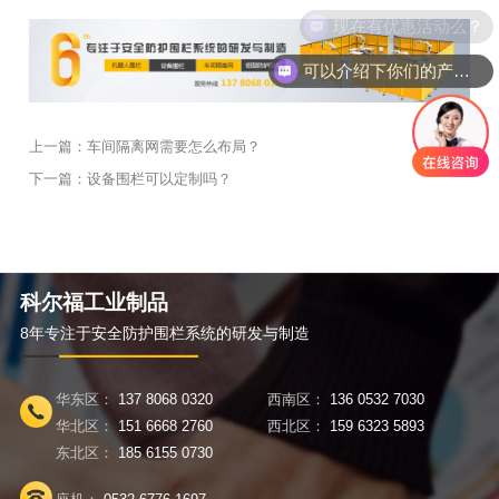
现在有优惠活动么？
可以介绍下你们的产品么？
上一篇：
车间隔离网需要怎么布局？
返回
下一篇：
设备围栏可以定制吗？
科尔福工业制品
8年专注于安全防护围栏系统的研发与制造
华东区：
137 8068 0320
西南区：
136 0532 7030
华北区：
151 6668 2760
西北区：
159 6323 5893
东北区：
185 6155 0730